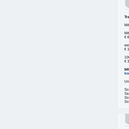
Tr
Mi
Mi
€ 
we
€ 
10
€ 
bi
ko
Un
So.
Sa.
So.
So,