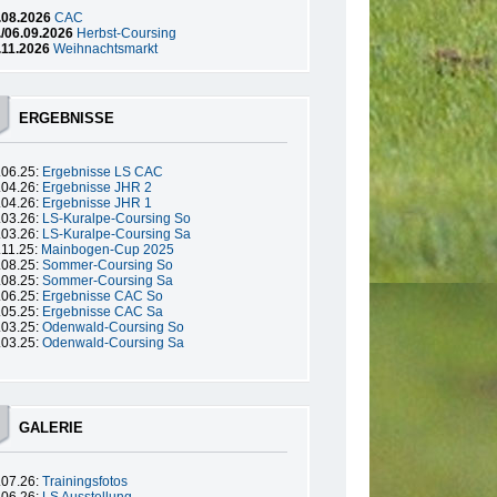
.08.2026
CAC
./06.09.2026
Herbst-Coursing
.11.2026
Weihnachtsmarkt
ERGEBNISSE
.06.25:
Ergebnisse LS CAC
.04.26:
Ergebnisse JHR 2
.04.26:
Ergebnisse JHR 1
.03.26:
LS-Kuralpe-Coursing So
.03.26:
LS-Kuralpe-Coursing Sa
.11.25:
Mainbogen-Cup 2025
.08.25:
Sommer-Coursing So
.08.25:
Sommer-Coursing Sa
.06.25:
Ergebnisse CAC So
.05.25:
Ergebnisse CAC Sa
.03.25:
Odenwald-Coursing So
.03.25:
Odenwald-Coursing Sa
GALERIE
.07.26:
Trainingsfotos