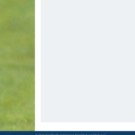
© Club für Windhundrennen Frankfurt am Main e.V.