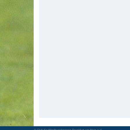
© Club für Windhundrennen Frankfurt am Main e.V.