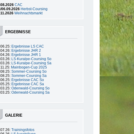
.08.2026
CAC
./06.09.2026
Herbst-Coursing
.11.2026
Weihnachtsmarkt
ERGEBNISSE
.06.25:
Ergebnisse LS CAC
.04.26:
Ergebnisse JHR 2
.04.26:
Ergebnisse JHR 1
.03.26:
LS-Kuralpe-Coursing So
.03.26:
LS-Kuralpe-Coursing Sa
.11.25:
Mainbogen-Cup 2025
.08.25:
Sommer-Coursing So
.08.25:
Sommer-Coursing Sa
.06.25:
Ergebnisse CAC So
.05.25:
Ergebnisse CAC Sa
.03.25:
Odenwald-Coursing So
.03.25:
Odenwald-Coursing Sa
GALERIE
.07.26:
Trainingsfotos