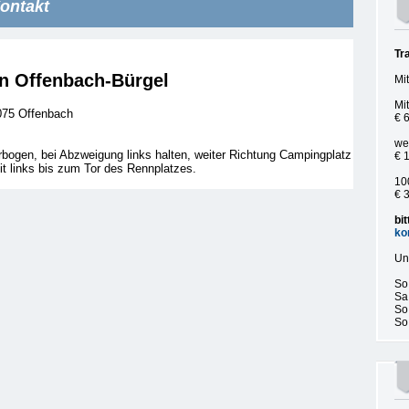
ontakt
Tr
n Offenbach-Bürgel
Mi
Mi
075 Offenbach
€ 
we
bogen, bei Abzweigung links halten, weiter Richtung Campingplatz
€ 
t links bis zum Tor des Rennplatzes.
10
€ 
bi
ko
Un
So.
Sa.
So.
So,